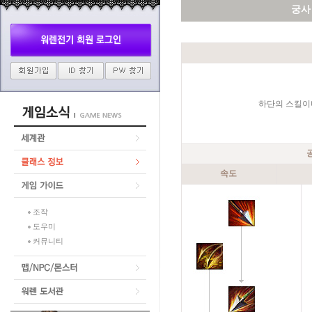
궁사
하단의 스킬이
속도
조작
도우미
커뮤니티